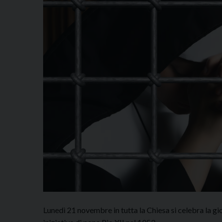
Lunedì 21 novembre in tutta la Chiesa si celebra la g