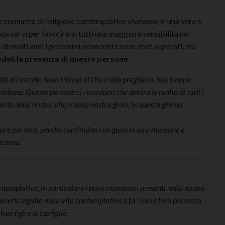
comunità di religiose contemplative vivevano in una vera e
ta servì per favorire in tutti una maggiore sensibilità nei
a di molti anni i problemi economici sono stati superati, ma
edeli la presenza di queste persone
.
a all’ascolto della Parola di Dio e alla preghiera. Noi troppo
idiane. Queste persone ci ricordano che dentro le realtà di tutti i
o della nostra vita e della nostra gioia. In questo giorno,
re per loro, perché continuino con gioia la loro missione e
eziosa.
ntemplative, in particolare i nove monasteri presenti nella nostra
averti seguito nella vita contemplativa e fa’ che la loro presenza
oi figli e le tue figlie
.