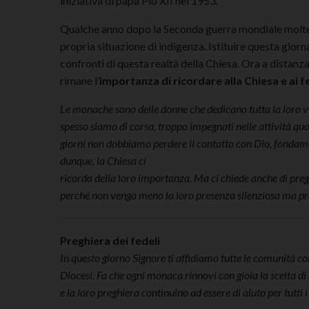
iniziativa di papa Pio XII nel 1953.
Qualche anno dopo la Seconda guerra mondiale molte 
propria situazione di indigenza. Istituire questa giorna
confronti di questa realtà della Chiesa. Ora a distanz
rimane l’
importanza di ricordare alla Chiesa e ai
f
Le monache sono delle donne che dedicano tutta la loro vit
spesso siamo di corsa, troppo impegnati nelle attività quot
giorni non dobbiamo perdere il contatto con Dio, fondament
dunque, la Chiesa ci
ricorda della loro importanza. Ma ci chiede anche di prega
perché non venga meno la loro presenza silenziosa ma pr
Preghiera dei fedeli
In questo giorno Signore ti affidiamo tutte le comunità co
Diocesi. Fa che ogni monaca rinnovi con gioia la scelta di 
e la loro preghiera continuino ad essere di aiuto per tutti i tu