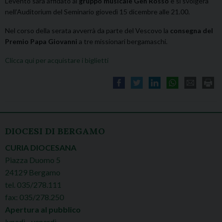
L’evento sarà affidato al
gruppo musicale Gen Rosso
e si svolgerà
nell’Auditorium del Seminario giovedì 15 dicembre alle 21.00.
Nel corso della serata avverrà da parte del Vescovo la
consegna del
Premio Papa Giovanni
a tre missionari bergamaschi.
Clicca qui per acquistare i biglietti
DIOCESI DI BERGAMO
CURIA DIOCESANA
Piazza Duomo 5
24129 Bergamo
tel. 035/278.111
fax: 035/278.250
Apertura al pubblico
lunedì - venerdì