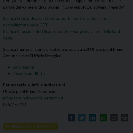
Per questa edizione, il motto scelto da papa Leone è tratto dalle
parole del
vangelo di Giovanni: “
Sono venuto per salvare il mondo
“
.
Scarica la locandina con i vari appuntamenti di adorazione e
riconciliazione nelle CET
Scarica il sussidio del Dicastero della Evangelizzazione della Santa
Sede
Scarica i materiali per la preghiera preparati dall’Ufficio per il Primo
Annuncio e dall’Ufficio Liturgico:
Adorazione
Rosario meditato
Per materiale, info e indicazioni
Ufficio per il Primo Annuncio
primoannuncio@curia.bergamo.it
035/278.211
FAMIGLIA ED EDUCAZIONE