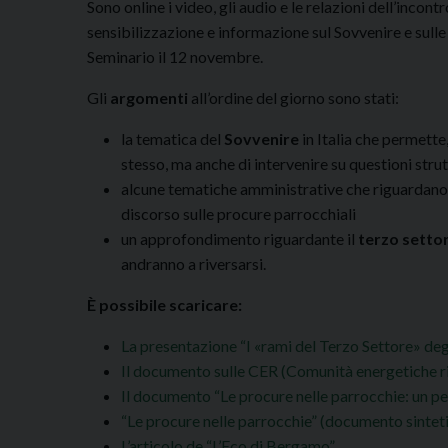
Sono online i video, gli audio e le relazioni dell’incont
sensibilizzazione e informazione sul Sovvenire e sull
Seminario il 12 novembre.
Gli
argomenti
all’ordine del giorno sono stati:
la tematica del
Sovvenire
in Italia che permette
stesso, ma anche di intervenire su questioni strut
alcune tematiche amministrative che riguardano
discorso sulle procure parrocchiali
un approfondimento riguardante il
terzo setto
andranno a riversarsi.
È possibile scaricare:
La presentazione “I «rami del Terzo Settore» degl
Il documento sulle CER (Comunità energetiche r
Il documento “Le procure nelle parrocchie: un pe
“Le procure nelle parrocchie” (documento sintet
L’articolo de “L’Eco di Bergamo”