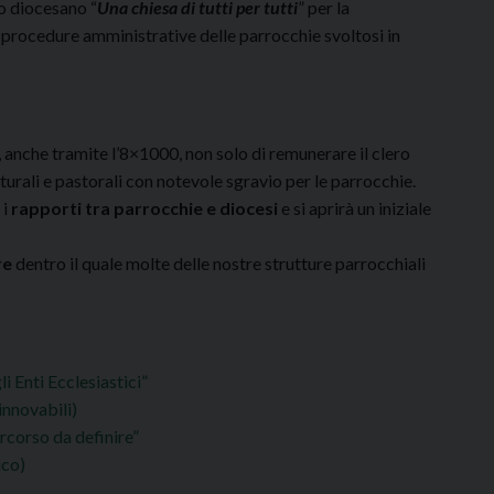
ro diocesano “
Una chiesa di tutti per tutti
” per la
e procedure amministrative delle parrocchie svoltosi in
, anche tramite l’8×1000, non solo di remunerare il clero
turali e pastorali con notevole sgravio per le parrocchie.
 i
rapporti tra parrocchie e diocesi
e si aprirà un iniziale
re
dentro il quale molte delle nostre strutture parrocchiali
i Enti Ecclesiastici”
innovabili)
rcorso da definire”
ico)