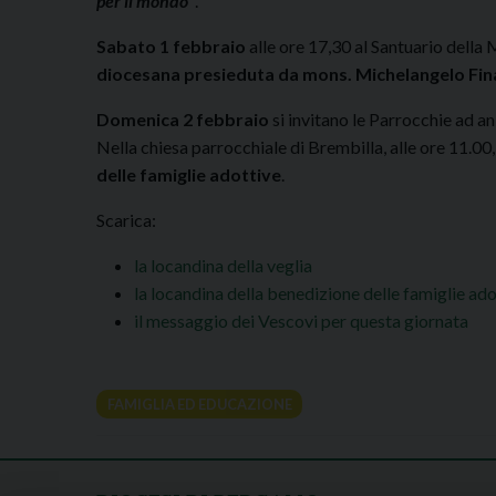
per il mondo
”
.
Sabato 1 febbraio
alle ore 17,30 al Santuario dell
diocesana presieduta da mons. Michelangelo Fin
Domenica 2 febbraio
si invitano le Parrocchie ad a
Nella chiesa parrocchiale di Brembilla, alle ore 11.00, 
delle famiglie adottive
.
Scarica:
la locandina della veglia
la locandina della benedizione delle famiglie ado
il messaggio dei Vescovi per questa giornata
FAMIGLIA ED EDUCAZIONE