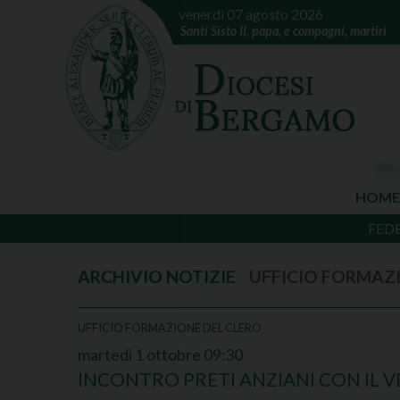
venerdì 07 agosto 2026
Santi Sisto II, papa, e compagni, martiri
HOME
FED
UFFICIO FORMAZ
UFFICIO FORMAZIONE DEL CLERO
martedì
1
ottobre
09:30
INCONTRO PRETI ANZIANI CON IL 