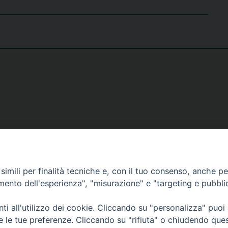
imili per finalità tecniche e, con il tuo consenso, anche per 
amento dell'esperienza", "misurazione" e "targeting e pubbli
i all'utilizzo dei cookie. Cliccando su "personalizza" puoi
26 Diocesi di Bergamo - C. F. 01072200163 - Tutti i diritti riservati. -
Note legali
-
re le tue preferenze. Cliccando su "rifiuta" o chiudendo que