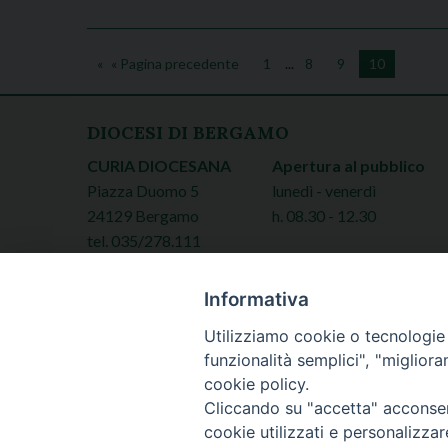
« Pagina precedente
1
...
8
9
10
DIOCESI DI BERGAMO
CURIA DIOCESANA
Apertura al pubblico
Piazza Duomo 5
lunedì - venerdì
24129 Bergamo
h. 08.30 - 12.30
tel. 035/278.111
fax: 035/278.250
Informativa
Utilizziamo cookie o tecnologie s
funzionalità semplici", "miglior
cookie policy.
Cliccando su "accetta" acconsent
Copyright © 20
cookie utilizzati e personalizza