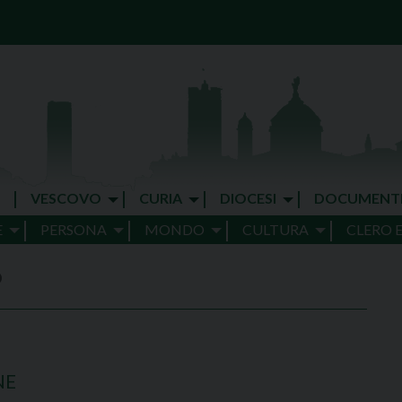
VESCOVO
CURIA
DIOCESI
DOCUMENT
E
PERSONA
MONDO
CULTURA
CLERO 
O
NE