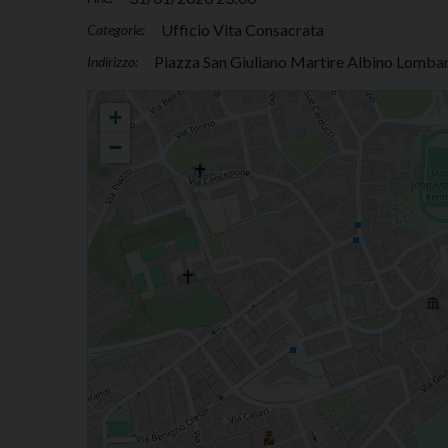
Ufficio Vita Consacrata
Categorie:
Piazza San Giuliano Martire Albino Lombard
Indirizzo:
Veglia di preghiera per consacrati
+
−