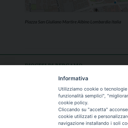
Piazza San Giuliano Martire Albino Lombardia Italia
DIOCESI DI BERGAMO
CURIA DIOCESANA
Apertura al pubblico
Informativa
Piazza Duomo 5
lunedì - venerdì
Utilizziamo cookie o tecnologie s
24129 Bergamo
h. 08.30 - 12.30
funzionalità semplici", "miglior
tel. 035/278.111
cookie policy.
fax: 035/278.250
Cliccando su "accetta" acconsent
cookie utilizzati e personalizza
navigazione installando i soli co