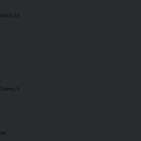
 XXIII,15
5
 Duomo, 5
ità