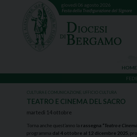
giovedì 06 agosto 2026
Festa della Trasfigurazione del Signore
HOME
FED
CULTURA E COMUNICAZIONE
,
UFFICIO CULTURA
TEATRO E CINEMA DEL SACRO
martedì
14
ottobre
Torna anche quest’anno la
rassegna “
Teatro e Cinema
programma
dal 4 ottobre al 12 dicembre 2025
, pr