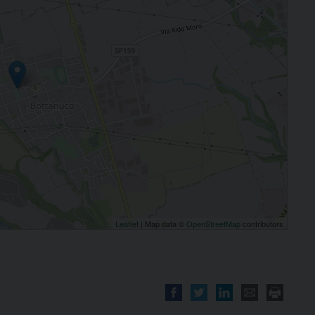
Leaflet
| Map data ©
OpenStreetMap
contributors