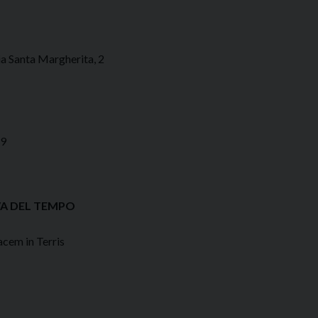
 Santa Margherita, 2
 9
VA DEL TEMPO
cem in Terris