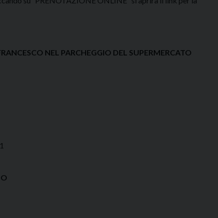
Cliccando su “PRENOTAZIONE ONLINE” si aprirà il link per la
SAN FRANCESCO NEL PARCHEGGIO DEL SUPERMERCATO
51
GO