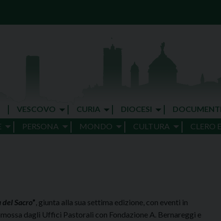
VESCOVO
CURIA
DIOCESI
DOCUMENT
E
PERSONA
MONDO
CULTURA
CLERO 
 del Sacro
”
, giunta alla sua settima edizione, con eventi in
omossa dagli Uffici Pastorali con Fondazione A. Bernareggi e