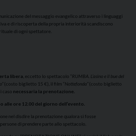
omunicazione del messaggio evangelico attraverso i linguaggi
iva e di riscoperta della propria interiorità scandiscono
rituale di ogni spettatore.
erta libera
, eccetto lo spettacolo “
RUMBA. L’asino e il bue del
to”
(costo biglietto 15 €), il film “
Nottefonda”
(costo biglietto
ni caso
necessaria la prenotazione.
 alle ore 12.00 del giorno dell’evento.
ne nel disdire la prenotazione qualora si fosse
 persone di prendere parte allo spettacolo.