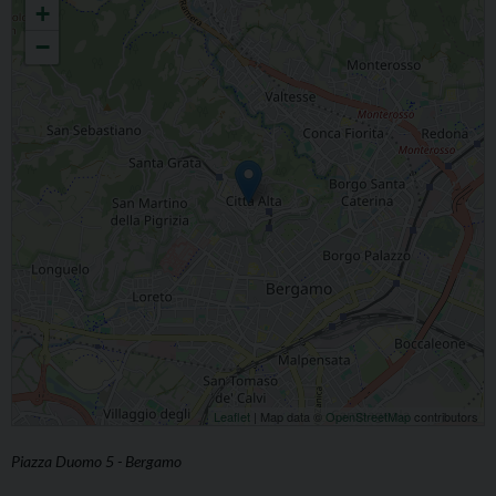
+
−
Leaflet
| Map data ©
OpenStreetMap
contributors
Piazza Duomo 5 - Bergamo