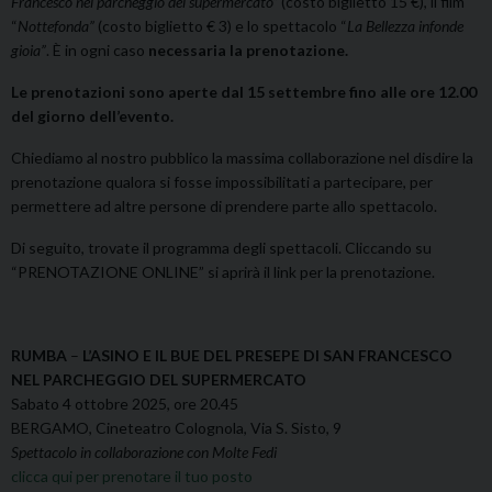
Francesco nel parcheggio del supermercato”
(costo biglietto 15 €), il film
“
Nottefonda”
(costo biglietto € 3) e lo spettacolo “
La Bellezza infonde
gioia”
. È in ogni caso
necessaria la prenotazione.
Le prenotazioni sono aperte dal 15 settembre fino alle ore 12.00
del giorno dell’evento.
Chiediamo al nostro pubblico la massima collaborazione nel disdire la
prenotazione qualora si fosse impossibilitati a partecipare, per
permettere ad altre persone di prendere parte allo spettacolo.
Di seguito, trovate il programma degli spettacoli. Cliccando su
“PRENOTAZIONE ONLINE” si aprirà il link per la prenotazione.
RUMBA
–
L’ASINO E IL BUE DEL PRESEPE DI SAN FRANCESCO
NEL PARCHEGGIO DEL SUPERMERCATO
Sabato 4 ottobre 2025, ore 20.45
BERGAMO, Cineteatro Colognola, Via S. Sisto, 9
Spettacolo in collaborazione con Molte Fedi
clicca qui per prenotare il tuo posto