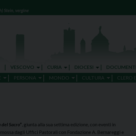
) Stein, vergine
VESCOVO
CURIA
DIOCESI
DOCUMENT
E
PERSONA
MONDO
CULTURA
CLERO 
 del Sacro
”
, giunta alla sua settima edizione, con eventi in
omossa dagli Uffici Pastorali con Fondazione A. Bernareggi e