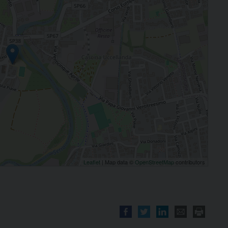
Leaflet
| Map data ©
OpenStreetMap
contributors