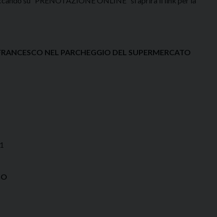
Cliccando su “PRENOTAZIONE ONLINE” si aprirà il link per la
SAN FRANCESCO NEL PARCHEGGIO DEL SUPERMERCATO
51
GO