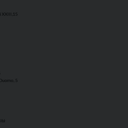
 XXIII,15
5
 Duomo, 5
ità