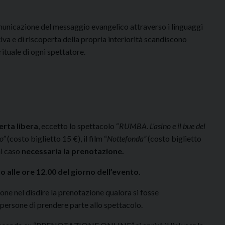
omunicazione del messaggio evangelico attraverso i linguaggi
iva e di riscoperta della propria interiorità scandiscono
rituale di ogni spettatore.
erta libera
, eccetto lo spettacolo “
RUMBA. L’asino e il bue del
to”
(costo biglietto 15 €), il film “
Nottefonda”
(costo biglietto
ni caso
necessaria la prenotazione.
 alle ore 12.00 del giorno dell’evento.
ne nel disdire la prenotazione qualora si fosse
 persone di prendere parte allo spettacolo.