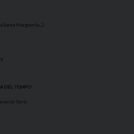
 Santa Margherita, 2
 9
VA DEL TEMPO
cem in Terris