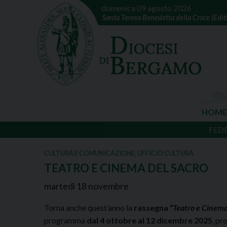
domenica 09 agosto 2026
Santa Teresa Benedetta della Croce (Edith
HOME
FED
CULTURA E COMUNICAZIONE
,
UFFICIO CULTURA
TEATRO E CINEMA DEL SACRO
martedì
18
novembre
Torna anche quest’anno la
rassegna “
Teatro e Cinema
programma
dal 4 ottobre al 12 dicembre 2025
, pr