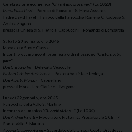
Celebrazione ecumenica “
Chi è il mio prossimo?
” (Lc 10,29)
Mons. Paolo Rossi
– Parroco di Romano – S. Maria Assunta
Padre David Pavel – Parroco della Parrocchia Romena Ortodossa S.
Andrea Saguna
presso la Chiesa di S. Pietro ai Cappuccini – Romando di Lombardia
Sabato 20 gennaio, ore 20.45
Monastero Suore Clarisse
Incontro ecumenico di preghiera e di riflessione “
Cristo, nostra
pace
”
Don Cristiano Re
– Delegato Vescovile
Pastora Cristina Arcidiacono
– Pastora battista e teologa
Don Alberto Monaci
– Cappellano
presso il Monastero Clarisse – Bergamo
Lunedì 22 gennaio, ore 20.45
Parrocchia della Valle S. Martino
Incontro ecumenico “
Gli andò vicino…
” (Lc 10 34)
Don Andrea Pirletti
– Moderatore Fraternità Presbiterale 1 CET 7
Ponte-Valle S. Martino
Abouna Giuseppe Henen
– Sacerdote della Chiesa Copta Ortodossa