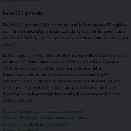
lunedì
22
gennaio
Dal 18 al 25 gennaio 2024 è in programma la
Settimana di Preghiera
per l’Unità dei Cristiani
organizzata dall’Ufficio per l’Ecumenismo e
dal titolo
“Ama il Signore Dio tuo e ama il prossimo tuo come te stesso
(Luca
10,27)”.
La settimana culminerà
mercoledì 24 gennaio
alle ore 20.45 presso
la chiesa di S. Maria Immacolata delle Grazie (viale Papa Giovanni
XXIII Bergamo) con la
Celebrazione ecumenica della
Parola
concelebrata dal Vescovo Francesco
e
Padre Bogdan
Filip
(Parroco della Parrocchia romena ortodossa di Bergamo), con
Sermone di
Pastore Italo Pons
(Comunità Cristiana Evangelica di
Bergamo) e con la partecipazione anche di rappresentanti di altre
Chiese cristiane.
Scarica il depliant con il programma completo
Scarica il libretto per la celebrazione ecumenica
Scarica il sussidio liturgico-pastorale
Scarica la preghiera