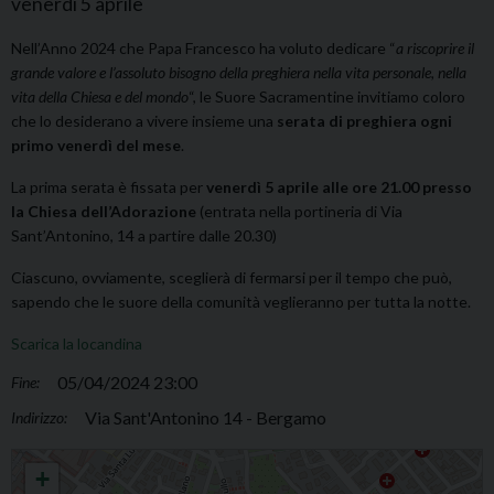
venerdì
5
aprile
Nell’Anno 2024 che Papa Francesco ha voluto dedicare “
a riscoprire il
grande valore e l’assoluto bisogno della preghiera nella vita personale, nella
vita della Chiesa e del mondo
“, le Suore Sacramentine invitiamo coloro
che lo desiderano a vivere insieme una
serata di preghiera ogni
primo venerdì del mese
.
La prima serata è fissata per
venerdì 5 aprile alle ore 21.00 presso
la Chiesa dell’Adorazione
(entrata nella portineria di Via
Sant’Antonino, 14 a partire dalle 20.30)
Ciascuno, ovviamente, sceglierà di fermarsi per il tempo che può,
sapendo che le suore della comunità veglieranno per tutta la notte.
Scarica la locandina
05/04/2024 23:00
Fine:
Via Sant'Antonino 14 - Bergamo
Indirizzo:
Serata di preghiera
+