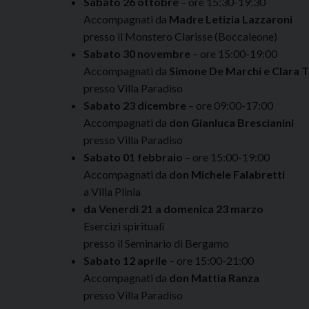
Sabato 26 ottobre
– ore 15:30-19:30
Accompagnati da
Madre Letizia Lazzaroni
presso il Monstero Clarisse (Boccaleone)
Sabato 30 novembre
– ore 15:00-19:00
Accompagnati da
Simone De Marchi e Clara T
presso Villa Paradiso
Sabato 23 dicembre
– ore 09:00-17:00
Accompagnati da
don Gianluca Brescianini
presso Villa Paradiso
Sabato 01 febbraio
– ore 15:00-19:00
Accompagnati da
don Michele Falabretti
a Villa Plinia
da Venerdi 21 a domenica 23 marzo
Esercizi spirituali
presso il Seminario di Bergamo
Sabato 12 aprile
– ore 15:00-21:00
Accompagnati da
don Mattia Ranza
presso Villa Paradiso