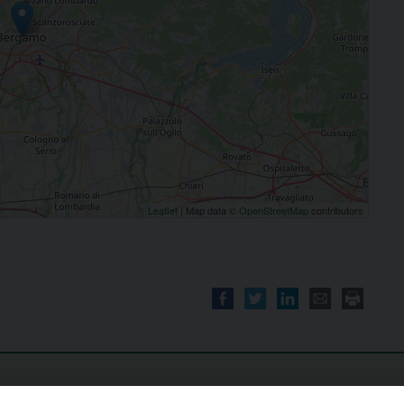
Leaflet
| Map data ©
OpenStreetMap
contributors