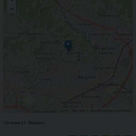
−
Leaflet
| Map data ©
OpenStreetMap
contributors
Via Arena 11 - Bergamo