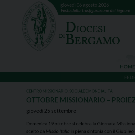
giovedì 06 agosto 2026
Festa della Trasfigurazione del Signore
HOME
FED
CENTRO MISSIONARIO
,
SOCIALE E MONDIALITÀ
OTTOBRE MISSIONARIO – PROIE
giovedì
25
settembre
Domenica 19 ottobre si celebra la Giornata Missiona
scelto da
Missio Italia
in piena sintonia con il Giubileo