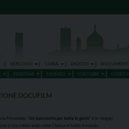
VESCOVO
CURIA
DIOCESI
DOCUMENT
E
PERSONA
MONDO
CULTURA
CLERO 
ZIONE DOCUFILM
ria Mondiale; “
Un banchetto per tutte le genti
” è lo slogan
 che si sta celebrando nella Chiesa di tutto il mondo.