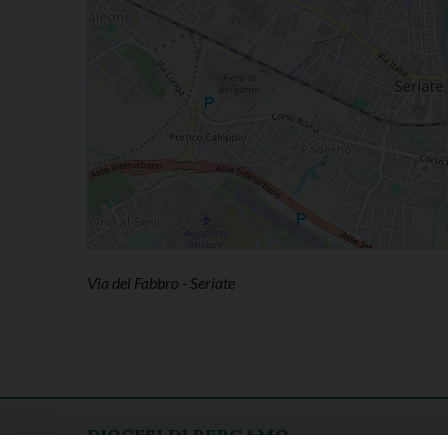
Via del Fabbro - Seriate
DIOCESI DI BERGAMO