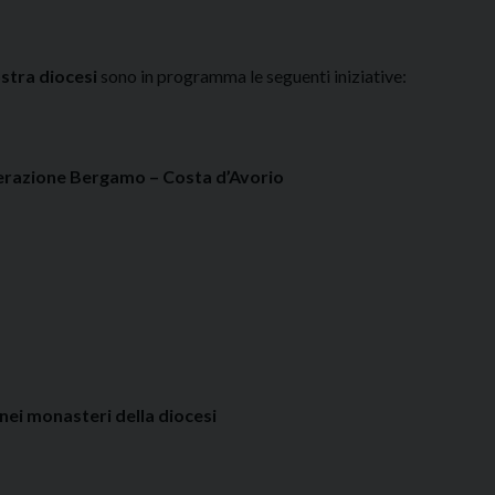
ostra diocesi
sono in programma le seguenti iniziative:
operazione Bergamo – Costa d’Avorio
ei monasteri della diocesi