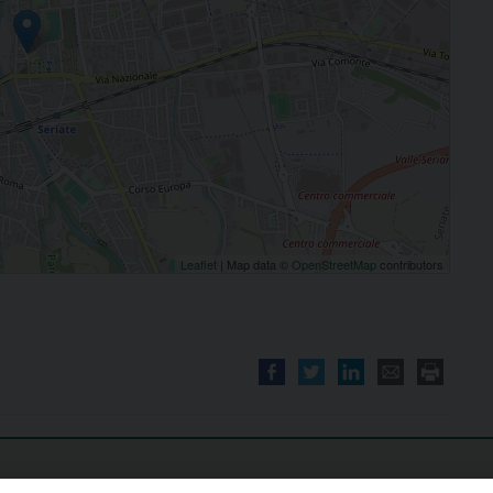
Leaflet
| Map data ©
OpenStreetMap
contributors