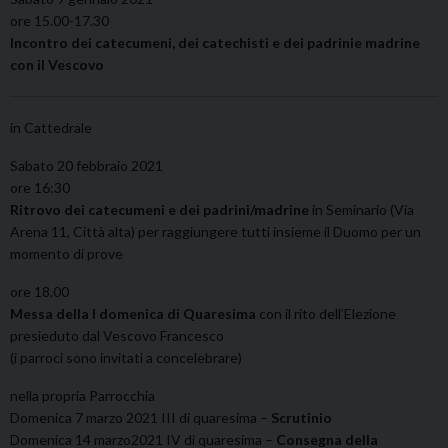
ore 15.00-17.30
Incontro dei catecumeni, dei catechisti e dei padrinie madrine
con il Vescovo
in Cattedrale
Sabato 20 febbraio 2021
ore 16:30
Ritrovo dei catecumeni e dei padrini/madrine
in Seminario (Via
Arena 11, Città alta) per raggiungere tutti insieme il Duomo per un
momento di prove
ore 18.00
Messa della I domenica di Quaresima
con il rito dell’Elezione
presieduto dal Vescovo Francesco
(i parroci sono invitati a concelebrare)
nella propria Parrocchia
Domenica 7 marzo 2021 III di quaresima –
Scrutinio
Domenica 14 marzo2021 IV di quaresima –
Consegna della