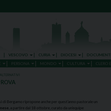
VESCOVO
CURIA
DIOCESI
DOCUMENT
E
PERSONA
MONDO
CULTURA
CLERO 
 ALTERNATIVI
PROVA
si di Bergamo ripropone anche per quest’anno pastorale un
 mese
, a partire dal 18 ottobre, curato da un’equipe