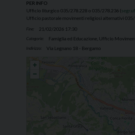
PER INFO
Ufficio liturgico 035/278.228 o 035/278.236 (
segr.u
Ufficio pastorale movimenti religiosi alternativi 035
21/02/2026 17:30
Fine:
Famiglia ed Educazione, Ufficio Movimenti
Categorie:
Via Legnano 18 - Bergamo
Indirizzo:
Incontri di preghiera nella prova
+
−