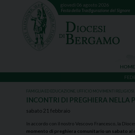
giovedì 06 agosto 2026
Festa della Trasfigurazione del Signore
HOME
FED
FAMIGLIA ED EDUCAZIONE
,
UFFICIO MOVIMENTI RELIGIOSI
INCONTRI DI PREGHIERA NELLA 
sabato
21
febbraio
In accordo con il nostro Vescovo Francesco, la Dioce
momento di preghiera comunitario un sabato al