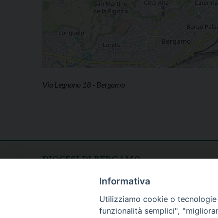
Via Legnano 18 - Bergamo
DIOCESI DI BERGAMO
CURIA DIOCESANA
Apertura al pubblico
Informativa
Piazza Duomo 5
lunedì - venerdì
Utilizziamo cookie o tecnologie s
24129 Bergamo
h. 08.30 - 12.30
funzionalità semplici", "miglior
tel. 035/278.111