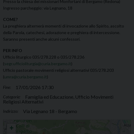
Presso la chiesa dei missionari Monfortani di Bergamo (Redona)
Ingresso parcheggio: via Legnano, 18
COME?
La preghiera alternerà momenti di invocazione allo Spirito, ascolto
della Parola, catechesi, adorazione e preghiera di intercessione.
Saranno presenti anche alcuni confessori.
PER INFO
Ufficio liturgico 035/278.228 o 035/278.236
(
segr.ufficioliturgia@curia.bergamo.it
)
Ufficio pastorale movimenti religiosi alternativi 035/278.203
(
umra@curia.bergamo.it
)
17/01/2026 17:30
Fine:
Famiglia ed Educazione, Ufficio Movimenti
Categorie:
Religiosi Alternativi
Via Legnano 18 - Bergamo
Indirizzo:
Incontri di preghiera nella prova
+