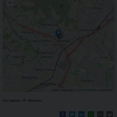
−
Leaflet
| Map data ©
OpenStreetMap
contributors
Via Legnano 18 - Bergamo