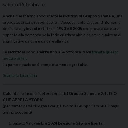
sabato
15
febbraio
Anche quest’anno sono aperte le iscrizioni al
Gruppo Samuele
, una
proposta, di cui è responsabile il Vescovo, della Diocesi di Bergamo
dedicata
ai giovani nati tra il 1990 e il 2005
che prova a dare una
risposta alla domanda se la fede cristiana abbia davvero qualcosa di
significativo da dire e da dare alla vita.
Le
iscrizioni sono aperte fino al 4 ottobre 2024
tramite questo
modulo online
La
partecipazione è completamente gratuita
.
Scarica la locandina
Calendario
incontri del percorso del
Gruppo Samuele 2
:
IL DIO
CHE APRE LA STORIA
(per parteciparvi bisogna aver già svolto il Gruppo Samuele 1 negli
anni precedenti)
Sabato 9 novembre 2024 L’elezione (storia e libertà)