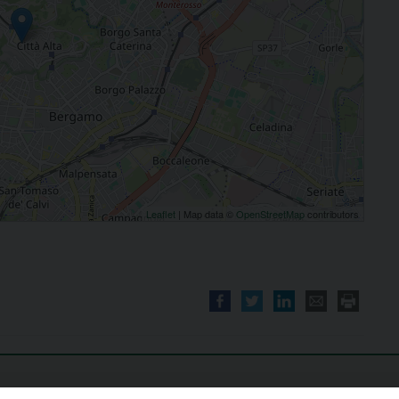
Leaflet
| Map data ©
OpenStreetMap
contributors