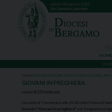
sabato 08 agosto 2026
San Domenico, sacerdote
HOME
FED
FAMIGLIA ED EDUCAZIONE
,
UFFICIO ETÀ EVOLUTIVA
,
UFFIC
GIOVANI IN PREGHIERA
venerdì
20
febbraio
Da venerdì 7 novembre alle 20.30 nella Chiesa di San
incontri “Giovani in preghera”
con il seguente pro