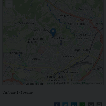
−
Leaflet
| Map data ©
OpenStreetMap
contributors
Via Arena 1 - Bergamo