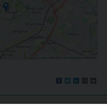
Leaflet
| Map data ©
OpenStreetMap
contributors