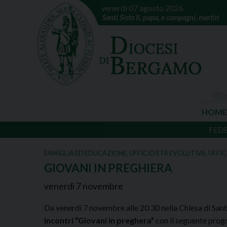
venerdì 07 agosto 2026
Santi Sisto II, papa, e compagni, martiri
HOME
FED
FAMIGLIA ED EDUCAZIONE
,
UFFICIO ETÀ EVOLUTIVA
,
UFFIC
GIOVANI IN PREGHIERA
venerdì
7
novembre
Da venerdì 7 novembre alle 20.30 nella Chiesa di San
incontri “Giovani in preghera”
con il seguente pro