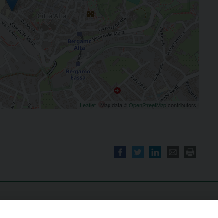
Leaflet
| Map data ©
OpenStreetMap
contributors