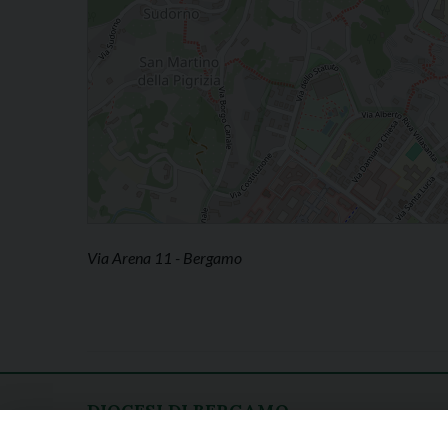
Via Arena 11 - Bergamo
DIOCESI DI BERGAMO
CURIA DIOCESANA
Apertura al pubblico