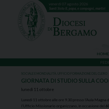
venerdì 07 agosto 2026
Santi Sisto II, papa, e compagni, martiri
HOME
FED
SOCIALE E MONDIALITÀ
,
UFFICIO FORMAZIONE DEL CLERO
GIORNATA DI STUDIO SULLA CO
lunedì
11
ottobre
Lunedì 11 ottobre alle ore 9.30 presso l’Aula Magna di
l’Ufficio Missionario organizzano, in occasione del
6