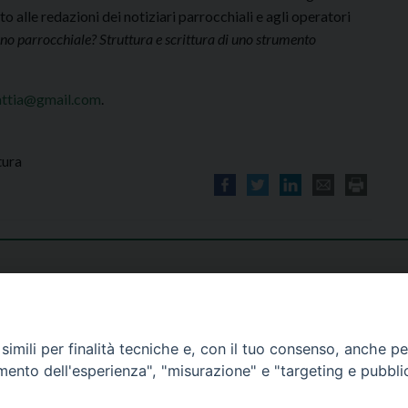
o alle redazioni dei notiziari parrocchiali e agli operatori
ino parrocchiale? Struttura e scrittura di uno strumento
ttia@gmail.com
.
tura
imili per finalità tecniche e, con il tuo consenso, anche per 
amento dell'esperienza", "misurazione" e "targeting e pubbli