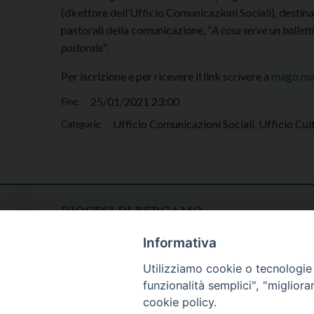
(direttore dell’Ufficio Comunicazioni Sociali), destinat
pastorali della comunicazione, “
A cosa serve un bollett
pastorale
“.
Per iscrizione e per ricevere il link scrivere a
mago.ma
25/01/2021 23:00
Fine:
Ufficio Comunicazioni Sociali, Ufficio Cul
Categorie:
DIOCESI DI BERGAMO
CURIA DIOCESANA
Apertura al pubblico
Informativa
Piazza Duomo 5
lunedì - venerdì
Utilizziamo cookie o tecnologie s
24129 Bergamo
h. 08.30 - 12.30
funzionalità semplici", "miglior
tel. 035/278.111
cookie policy.
fax: 035/278.250