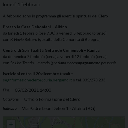
lunedì
1
febbraio
A febbraio sono in programma gli esercizi spirituali del Clero
Presso la Casa Dehoniani – Albino
da lunedì 1 febbraio (ore 9.30) a venerdì 5 febbraio (pranzo)
con
P. Flavio Bottaro
(gesuita della Comunità di Bologna)
Centro di Spiritualità Geltrude Comensoli – Ranica
da domemica 7 febbraio (cena) a venerdì 12 febbraio (cena)
con
Sr. Lisa Trentin – metodo ignaziano e accompagnamento personale
Iscrizioni entro il 20 dicembre
tramite
segr.formazioneclero@curia.bergamo.it
o tel. 035/278.233
05/02/2021 14:00
Fine:
Ufficio Formazione del Clero
Categorie:
Via Padre Leon Dehon 1 - Albino (BG)
Indirizzo:
Esercizi spirituali del Clero
+