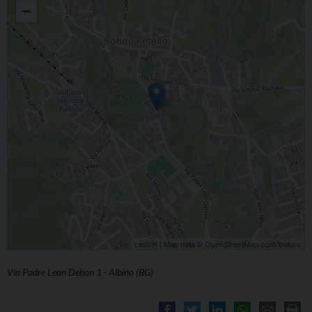
−
Leaflet
| Map data ©
OpenStreetMap
contributors
Via Padre Leon Dehon 1 - Albino (BG)