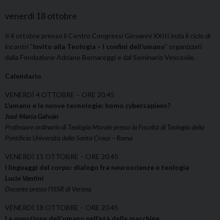
venerdì
18
ottobre
Il 4 ottobre presso il Centro Congressi Giovanni XXIII inzia il ciclo di
incontri “
Invito alla Teologia – I confini dell’umano
” organizzati
dalla Fondazione Adriano Bernareggi e dal Seminario Vescovile.
Calendario
VENERDÌ 4 OTTOBRE – ORE 20.45
L’umano e le nuove tecnologie: homo cybersapiens?
José Maria Galván
Professore ordinario di Teologia Morale presso la Facoltà di Teologia della
Pontificia Università della Santa Croce – Roma
VENERDÌ 11 OTTOBRE – ORE 20.45
I linguaggi del corpo: dialogo fra neuroscienze e teologia
Lucia Vantini
Docente presso l’ISSR di Verona
VENERDÌ 18 OTTOBRE – ORE 20.45
La questione dell’umano nell’età delle macchine