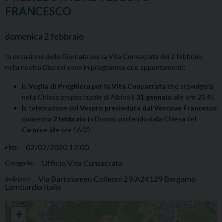
FRANCESCO
domenica
2
febbraio
In occasione della Giornata per la Vita Consacrata del 2 febbraio
nella nostra Diocesi sono in programma due appuntamenti:
la
Veglia di Preghiera per la Vita Consacrata
che si svolgerà
nella Chiesa prepositurale di Albino il
31 gennaio
alle ore 20.45
la celebrazione del
Vespro presieduta dal Vescovo Francesco
domenica
2 febbraio
in Duomo partendo dalla Chiesa del
Carmine alle ore 16.00.
02/02/2020 17:00
Fine:
Ufficio Vita Consacrata
Categorie:
Via Bartolomeo Colleoni 29/A24129 Bergamo
Indirizzo:
Lombardia Italia
Celebrazione del Vespro presieduta dal Vescovo Francesco
+