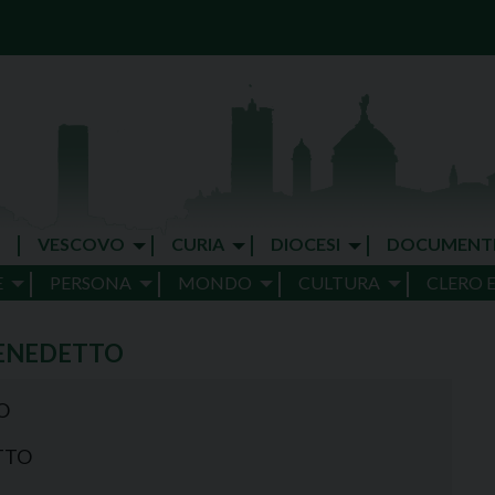
VESCOVO
CURIA
DIOCESI
DOCUMENT
E
PERSONA
MONDO
CULTURA
CLERO 
BENEDETTO
O
TTO