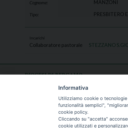
MANZONI
Cognome:
PRESBITERO 
Tipo:
Incarichi
Collaboratore pastorale
STEZZANO S.GI
DIOCESI DI BERGAMO
CURIA DIOCESANA
Apertura al pubblico
Informativa
Piazza Duomo 5
lunedì - venerdì
Utilizziamo cookie o tecnologie s
24129 Bergamo
h. 08.30 - 12.30
funzionalità semplici", "miglior
tel. 035/278.111
cookie policy.
fax: 035/278.250
Cliccando su "accetta" acconsent
cookie utilizzati e personalizza