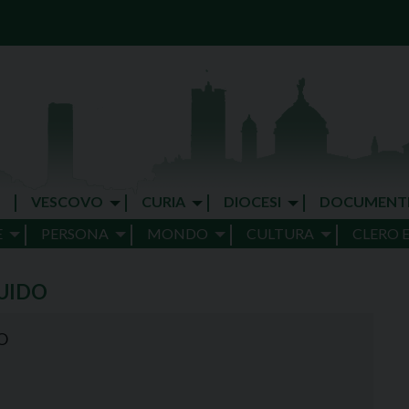
VESCOVO
CURIA
DIOCESI
DOCUMENT
E
PERSONA
MONDO
CULTURA
CLERO 
UIDO
O