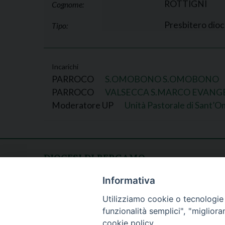
ROTTIGNI
Cognome:
Presbitero dio
Tipo:
Incarichi
PARROCO
S.OMOBONO S.OMOBONO
PARROCO
VALSECCA S.MARCO EVANG
Moderatore UP
Unità Pastorale di Sant’
DIOCESI DI BERGAMO
CURIA DIOCESANA
Apertura al pubblico
Informativa
Piazza Duomo 5
lunedì - venerdì
Utilizziamo cookie o tecnologie s
24129 Bergamo
h. 08.30 - 12.30
funzionalità semplici", "miglior
tel. 035/278.111
cookie policy.
fax: 035/278.250