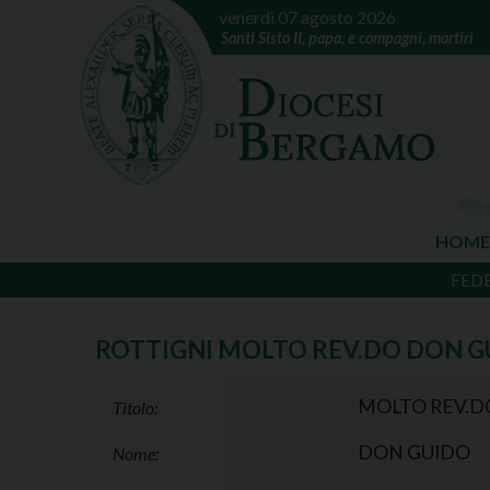
venerdì 07 agosto 2026
Santi Sisto II, papa, e compagni, martiri
HOME
FED
ROTTIGNI MOLTO REV.DO DON G
MOLTO REV.D
Titolo:
DON GUIDO
Nome: