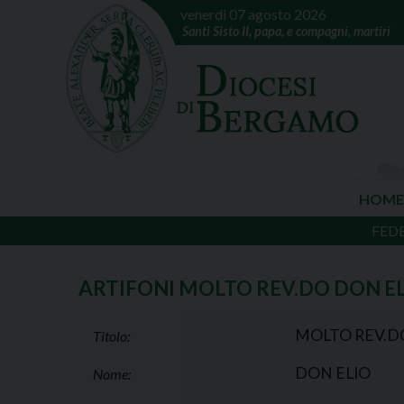
venerdì 07 agosto 2026
Santi Sisto II, papa, e compagni, martiri
HOME
FED
ARTIFONI MOLTO REV.DO DON E
MOLTO REV.D
Titolo:
DON ELIO
Nome: