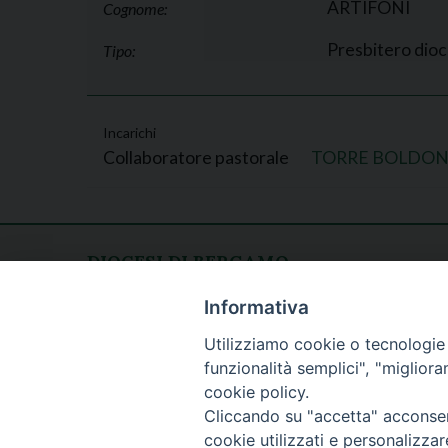
ARTIFONI
Cognome:
Presbitero dio
Tipo:
Incarichi
Collaboratore pastorale
TORRE BOLDON
DIOCESI DI BERGAMO
CURIA DIOCESANA
Apertura al pubblico
Informativa
Piazza Duomo 5
lunedì - venerdì
Utilizziamo cookie o tecnologie s
24129 Bergamo
h. 08.30 - 12.30
funzionalità semplici", "miglior
tel. 035/278.111
cookie policy.
fax: 035/278.250
Cliccando su "accetta" acconsent
cookie utilizzati e personalizza