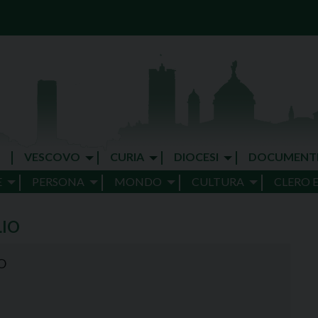
VESCOVO
CURIA
DIOCESI
DOCUMENT
E
PERSONA
MONDO
CULTURA
CLERO 
LIO
O