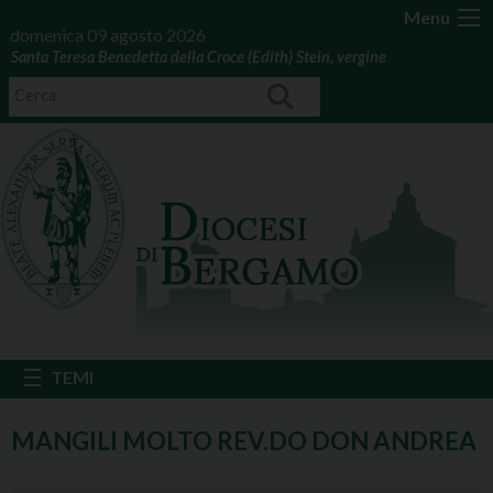
Menu
domenica 09 agosto 2026
Santa Teresa Benedetta della Croce (Edith) Stein, vergine
MANGILI MOLTO REV.DO DON ANDREA