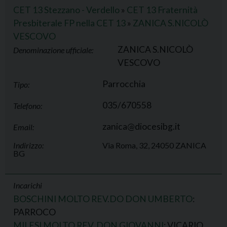
CET 13 Stezzano - Verdello
»
CET 13 Fraternità
Presbiterale FP nella CET 13
»
ZANICA S.NICOLÒ
VESCOVO
ZANICA S.NICOLÒ
Denominazione ufficiale:
VESCOVO
Parrocchia
Tipo:
035/670558
Telefono:
zanica@diocesibg.it
Email:
Indirizzo:
Via Roma, 32, 24050 ZANICA
BG
Incarichi
BOSCHINI MOLTO REV.DO DON UMBERTO
:
PARROCO
MILESI MOLTO REV. DON GIOVANNI
: VICARIO