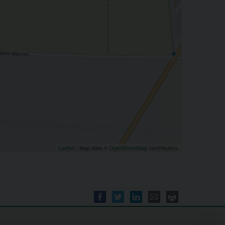
Leaflet
| Map data ©
OpenStreetMap
contributors