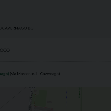
t
050 CAVERNAGO BG
ROCO
nago)
(via Marconi n.1 - Cavernago)