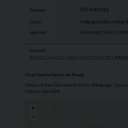
035/840.018
Telefono:
malpaga@diocesibg.i
Email:
Indirizzo:
VIA MARCONI, 1, 24
Incarichi
ROVELLI MOLTO REV.DO DON EZIO
: PAR
Orari Sante Messe da Pmap
Chiesa di San Giovanni Battista (Malpaga, Caver
Dati non disponibili
MALPAGA S.GIOVANNI BATTISTA
+
−