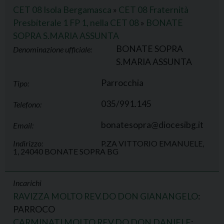
CET 08 Isola Bergamasca
»
CET 08 Fraternità
Presbiterale 1 FP 1, nella CET 08
»
BONATE
SOPRA S.MARIA ASSUNTA
BONATE SOPRA
Denominazione ufficiale:
S.MARIA ASSUNTA
Parrocchia
Tipo:
035/991.145
Telefono:
bonatesopra@diocesibg.it
Email:
Indirizzo:
P.ZA VITTORIO EMANUELE,
1, 24040 BONATE SOPRA BG
Incarichi
RAVIZZA MOLTO REV.DO DON GIANANGELO
:
PARROCO
CARMINATI MOLTO REV.DO DON DANIELE
: