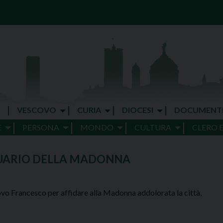
VESCOVO
CURIA
DIOCESI
DOCUMENT
E
PERSONA
MONDO
CULTURA
CLERO 
TUARIO DELLA MADONNA
ovo Francesco per affidare alla Madonna addolorata la città,