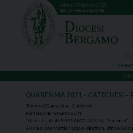
sabato 08 agosto 2026
San Domenico, sacerdote
HOME
FED
QUARESIMA 2021 – CATECHESI – 
Tempo di Quaresima – Catechesi
Puntata 3 del 6 marzo 2021
“Dico a te, alzati: SERVIAMO LA VITA – Sapienza”
A cura di don Mattia Magoni, direttore Ufficio Comun