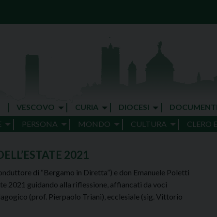
VESCOVO
CURIA
DIOCESI
DOCUMENT
E
PERSONA
MONDO
CULTURA
CLERO 
ELL’ESTATE 2021
nduttore di “Bergamo in Diretta”) e don Emanuele Poletti
te 2021 guidando alla riflessione, affiancati da voci
agogico (prof. Pierpaolo Triani), ecclesiale (sig. Vittorio