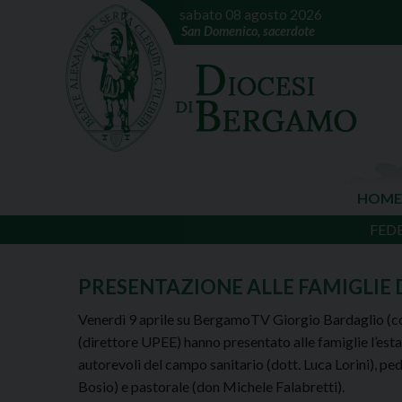
sabato 08 agosto 2026
San Domenico, sacerdote
HOME
FED
PRESENTAZIONE ALLE FAMIGLIE D
Venerdì 9 aprile su BergamoTV Giorgio Bardaglio (co
(direttore UPEE) hanno presentato alle famiglie l’esta
autorevoli del campo sanitario (dott. Luca Lorini), ped
Bosio) e pastorale (don Michele Falabretti).