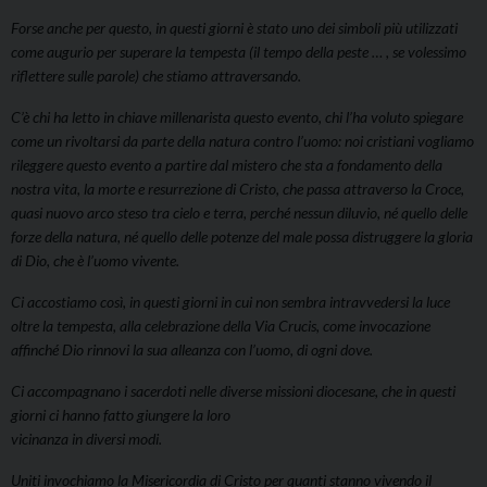
Forse anche per questo, in questi giorni è stato uno dei simboli più utilizzati
come augurio per superare la tempesta (il tempo della peste … , se volessimo
riflettere sulle parole) che stiamo attraversando.
C’è chi ha letto in chiave millenarista questo evento, chi l’ha voluto spiegare
come un rivoltarsi da parte della natura contro l’uomo: noi cristiani vogliamo
rileggere questo evento a partire dal mistero che sta a fondamento della
nostra vita, la morte e resurrezione di Cristo, che passa attraverso la Croce,
quasi nuovo arco steso tra cielo e terra, perché nessun diluvio, né quello delle
forze della natura, né quello delle potenze del male possa distruggere la gloria
di Dio, che è l’uomo vivente.
Ci accostiamo così, in questi giorni in cui non sembra intravvedersi la luce
oltre la tempesta, alla celebrazione della Via Crucis, come invocazione
affinché Dio rinnovi la sua alleanza con l’uomo, di ogni dove.
Ci accompagnano i sacerdoti nelle diverse missioni diocesane, che in questi
giorni ci hanno fatto giungere la loro
vicinanza in diversi modi.
Uniti invochiamo la Misericordia di Cristo per quanti stanno vivendo il