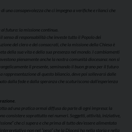
 di una consapevolezza che ci impegna a verifiche e rilanci che
e al futuro: la missione continua.
il senso di responsabilità che investe tutto il Popolo dei
ione del clero e dei consacrati, che la missione della Chiesa è
reta della sua vita e della sua presenza nel mondo. I cambiamenti
, investono pienamente anche la nostra comunità diocesana: non si
evangelicamente il presente, seminando il buon grano per il futuro
la rappresentazione di questo bilancio, deve poi sollevarsi dalle
minato dalla fede e dalla speranza che scaturiscono dall’esperienza
rrazione
.
otta ad una pratica ormai diffusa da parte di ogni impresa: la
ono consistere soprattutto nei numeri. Soggetti, attività, iniziative,
issione” che ci supera e che prima di tutto dev’essere alimentata
 interpretativo non nel “peso” che la Diocesi ha nella storia e nella