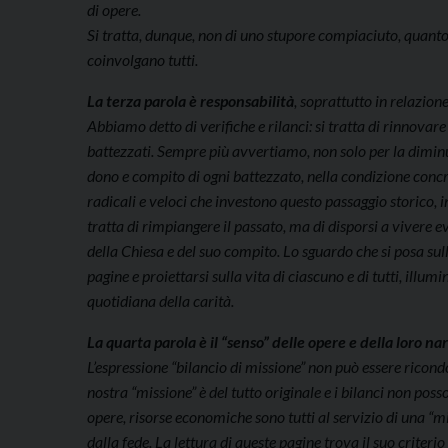
di opere.
Si tratta, dunque, non di uno stupore compiaciuto, quanto
coinvolgano tutti.
La terza parola è responsabilità
, soprattutto in relazion
Abbiamo detto di verifiche e rilanci: si tratta di rinnovare 
battezzati. Sempre più avvertiamo, non solo per la diminuz
dono e compito di ogni battezzato, nella condizione conc
radicali e veloci che investono questo passaggio storico
tratta di rimpiangere il passato, ma di disporsi a vivere 
della Chiesa e del suo compito. Lo sguardo che si posa sul
pagine e proiettarsi sulla vita di ciascuno e di tutti, illu
quotidiana della carità.
La quarta parola è il “senso” delle opere e della loro na
L’espressione “bilancio di missione” non può essere ricond
nostra “missione” è del tutto originale e i bilanci non poss
opere, risorse economiche sono tutti al servizio di una “m
dalla fede. La lettura di queste pagine trova il suo criterio