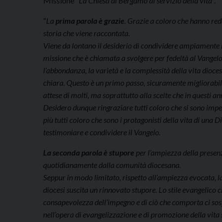
Missione “
La Chiesa di Bergamo al servizio della vita
“.
“
La
prima parola è grazie
. Grazie a coloro che hanno red
storia che viene raccontata.
Viene da lontano il desiderio di condividere ampiamente le 
missione che è chiamata a svolgere per fedeltà al Vangelo. 
l’abbondanza, la varietà e la complessità della vita dioc
chiara. Questo è un primo passo, sicuramente migliorabi
attese di molti, ma soprattutto alla scelte che in questi ann
Desidero dunque ringraziare tutti coloro che si sono impe
più tutti coloro che sono i protagonisti della vita di una
testimoniare e condividere il Vangelo.
La seconda parola è stupore
per l’ampiezza della presenza
quotidianamente dalla comunità diocesana.
Seppur in modo limitato, rispetto all’ampiezza evocata, la 
diocesi suscita un rinnovato stupore. Lo stile evangelico c
consapevolezza dell’impegno e di ciò che comporta ci sosp
nell’opera di evangelizzazione e di promozione della vita 