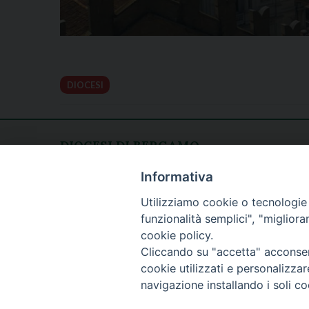
DIOCESI
DIOCESI DI BERGAMO
CURIA DIOCESANA
Apertura al pubblico
Informativa
Piazza Duomo 5
lunedì - venerdì
Utilizziamo cookie o tecnologie s
24129 Bergamo
h. 08.30 - 12.30
funzionalità semplici", "miglior
tel. 035/278.111
cookie policy.
fax: 035/278.250
Cliccando su "accetta" acconsent
cookie utilizzati e personalizza
navigazione installando i soli co