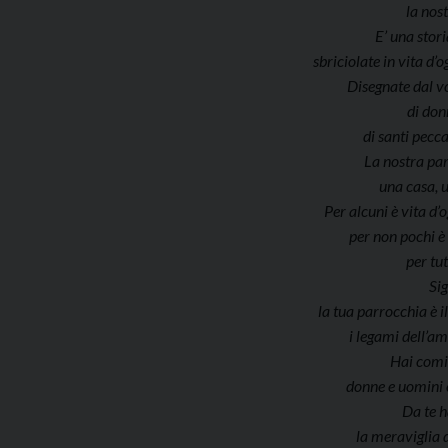
la nos
E’ una stori
sbriciolate in vita d’o
Disegnate dal vo
di don
di santi pecca
La nostra par
una casa, u
Per alcuni è vita d’o
per non pochi è 
per tut
Si
la tua parrocchia è i
i legami dell’am
Hai comi
donne e uomini 
Da te 
la meraviglia 