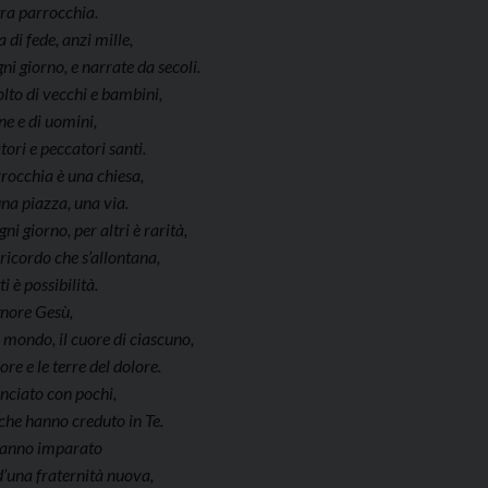
tra parrocchia.
a di fede, anzi mille,
gni giorno, e narrate da secoli.
lto di vecchi e bambini,
ne e di uomini,
tori e peccatori santi.
rocchia è una chiesa,
na piazza, una via.
gni giorno, per altri è rarità,
ricordo che s’allontana,
ti è possibilità.
gnore Gesù,
l mondo, il cuore di ciascuno,
ore e le terre del dolore.
nciato con pochi,
che hanno creduto in Te.
hanno imparato
d’una fraternità nuova,