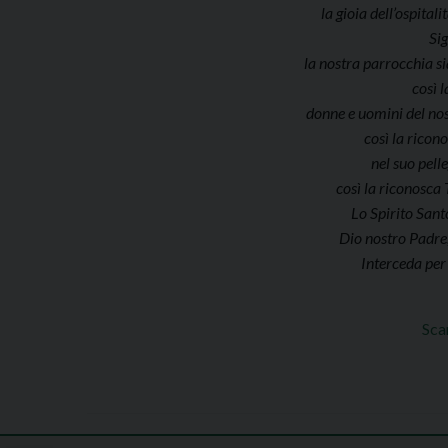
la gioia dell’ospitali
Si
la nostra parrocchia si
così 
donne e uomini del nos
così la ricon
nel suo pell
così la riconosca 
Lo Spirito Santo
Dio nostro Padre,
Interceda per
Scar