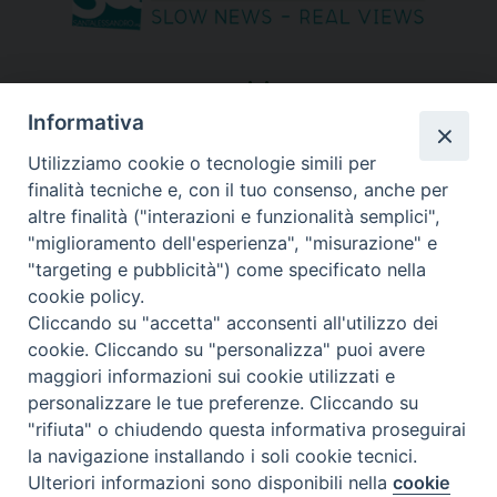
seguici su
Informativa
Utilizziamo cookie o tecnologie simili per
finalità tecniche e, con il tuo consenso, anche per
altre finalità ("interazioni e funzionalità semplici",
"miglioramento dell'esperienza", "misurazione" e
"targeting e pubblicità") come specificato nella
cookie policy.
Cliccando su "accetta" acconsenti all'utilizzo dei
cookie. Cliccando su "personalizza" puoi avere
maggiori informazioni sui cookie utilizzati e
personalizzare le tue preferenze. Cliccando su
"rifiuta" o chiudendo questa informativa proseguirai
Copyright © 2026 Diocesi di Bergamo - C. F. 01072200163 - Tutti i
la navigazione installando i soli cookie tecnici.
diritti riservati. -
Note legali
-
Privacy policy
Ulteriori informazioni sono disponibili nella
cookie
Preferenze Cookie