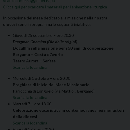
Scarica il messaggio del Papa
Clicca qui per scaricare i materiali per l’animazione liturgica
In occasione del mese dedicato alla missione
nella nostra
diocesi
sono in programma le seguenti iniziative:
Giovedì 25 settembre – ore 20.30
Dangman Gnamian (Dio delle origini)
Docufllm sulla missione per i 50 anni di cooperazione
Bergamo – Costa d’Avorio
Teatro Aurora – Seriate
Scarica la locandina
Mercoledì 1 ottobre – ore 20.30
Preghiera di inizio del Mese Missionario
Parrocchia di Longuelo (via Mattioli, Bergamo)
Scarica la locandina
Martedì 7 – ore 18.00
Celebrazione eucaristica in contemporanea nei monasteri
della diocesi
Scarica la locandina
Venerdì 17 – ore 20.30