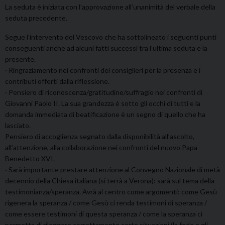
La seduta è iniziata con l’approvazione all’unanimità del verbale della
seduta precedente.
Segue l’intervento del Vescovo che ha sottolineato i seguenti punti
conseguenti anche ad alcuni fatti successi tra l’ultima seduta e la
presente.
· Ringraziamento nei confronti dei consiglieri per la presenza e i
contributi offerti dalla riflessione.
· Pensiero di riconoscenza/gratitudine/suffragio nei confronti di
Giovanni Paolo II. La sua grandezza è sotto gli occhi di tutti e la
domanda immediata di beatificazione è un segno di quello che ha
lasciato.
Pensiero di accoglienza segnato dalla disponibilità all’ascolto,
all’attenzione, alla collaborazione nei confronti del nuovo Papa
Benedetto XVI.
· Sarà importante prestare attenzione al Convegno Nazionale di metà
decennio della Chiesa italiana (si terrà a Verona): sarà sul tema della
testimonianza/speranza. Avrà al centro come argomenti: come Gesù
rigenera la speranza / come Gesù ci renda testimoni di speranza /
come essere testimoni di questa speranza / come la speranza ci
permetta di rileggere correttamente certe situazioni (la fede e gli