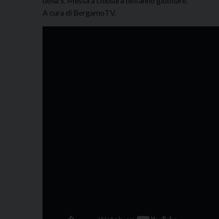
della S. Messa a chiusura dell’anno giubilare.
A cura di BergamoTV.