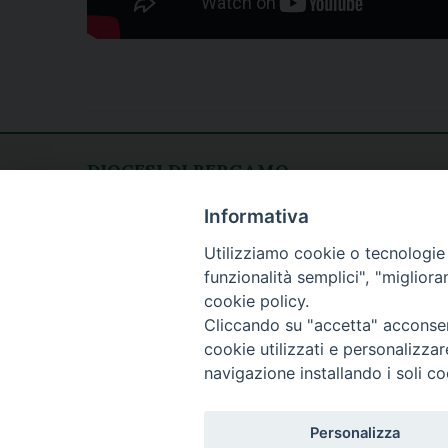
DIOCESI DI BERGAMO
CURIA DIOCESANA
Apertura al pubblico
Informativa
Piazza Duomo 5
lunedì - venerdì
Utilizziamo cookie o tecnologie s
24129 Bergamo
h. 08.30 - 12.30
funzionalità semplici", "miglior
tel. 035/278.111
cookie policy.
fax: 035/278.250
Cliccando su "accetta" acconsent
cookie utilizzati e personalizza
navigazione installando i soli co
Personalizza