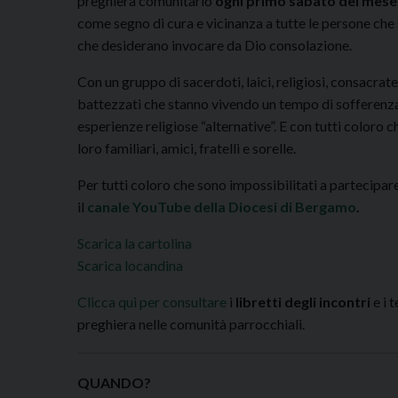
preghiera comunitario
ogni primo sabato del mese
come segno di cura e vicinanza a tutte le persone ch
che desiderano invocare da Dio consolazione.
Con un gruppo di sacerdoti, laici, religiosi, consacrat
battezzati che stanno vivendo un tempo di sofferenza fi
esperienze religiose “alternative”. E con tutti coloro 
loro familiari, amici, fratelli e sorelle.
Per tutti coloro che sono impossibilitati a partecipar
il
canale YouTube della Diocesi di Bergamo
.
Scarica la cartolina
Scarica locandina
Clicca qui per consultare
i
libretti degli incontri
e i 
preghiera nelle comunità parrocchiali.
QUANDO?