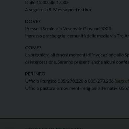
Dalle 15.30 alle 17.30.
A seguire la
S. Messa prefestiva
DOVE?
Presso il Seminario Vescovile Giovanni XXIII
Ingresso parcheggio: comunità delle medie via Tre Ar
COME?
La preghiera alternerà momenti di invocazione allo Spi
di intercessione. Saranno presenti anche alcuni confes
PER INFO
Ufficio liturgico 035/278.228 o 035/278.236 (
segr.u
Ufficio pastorale movimenti religiosi alternativi 035