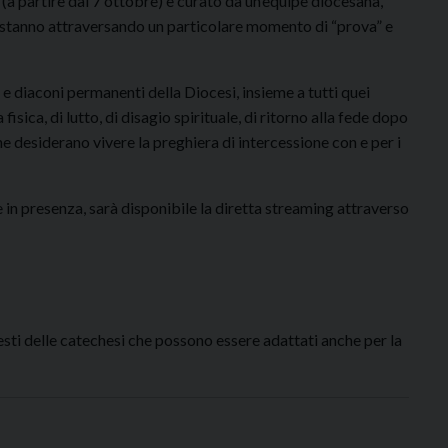
(a partire dal 7 ottobre) e curato da un’equipe diocesana,
e stanno attraversando un particolare momento di “prova” e
e e diaconi permanenti della Diocesi, insieme a tutti quei
sica, di lutto, di disagio spirituale, di ritorno alla fede dopo
che desiderano vivere la preghiera di intercessione con e per i
e in presenza, sarà disponibile la diretta streaming attraverso
testi delle catechesi che possono essere adattati anche per la