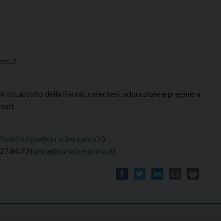
mi, 2
rito, ascolto della Parola, catechesi, adorazione e preghiera
sori.
fficioliturgia@curia.bergamo.it
)
/27.84.73 (
umra@curia.bergamo.it
)