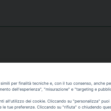
imili per finalità tecniche e, con il tuo consenso, anche per 
amento dell'esperienza", "misurazione" e "targeting e pubbli
i all'utilizzo dei cookie. Cliccando su "personalizza" puoi
re le tue preferenze. Cliccando su "rifiuta" o chiudendo que
26 Diocesi di Bergamo - C. F. 01072200163 - Tutti i diritti riservati. -
Note legali
-