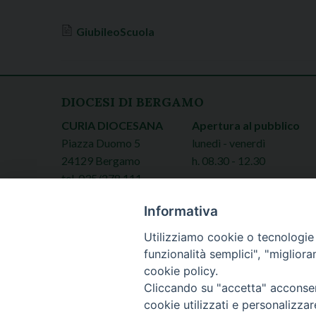
GiubileoScuola
DIOCESI DI BERGAMO
CURIA DIOCESANA
Apertura al pubblico
Piazza Duomo 5
lunedì - venerdì
24129 Bergamo
h. 08.30 - 12.30
tel. 035/278.111
fax: 035/278.250
Informativa
Utilizziamo cookie o tecnologie s
funzionalità semplici", "miglior
cookie policy.
Cliccando su "accetta" acconsent
cookie utilizzati e personalizza
Copyright © 20