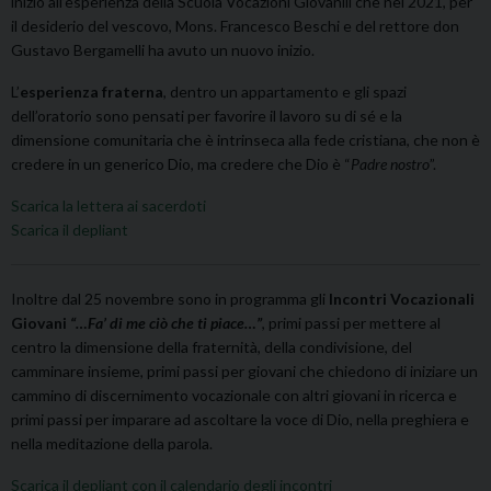
inizio all’esperienza della Scuola Vocazioni Giovanili che nel 2021, per
il desiderio del vescovo, Mons. Francesco Beschi e del rettore don
Gustavo Bergamelli ha avuto un nuovo inizio.
L’
esperienza fraterna
, dentro un appartamento e gli spazi
dell’oratorio sono pensati per favorire il lavoro su di sé e la
dimensione comunitaria che è intrinseca alla fede cristiana, che non è
credere in un generico Dio, ma credere che Dio è “
Padre nostro
”.
Scarica la lettera ai sacerdoti
Scarica il depliant
Inoltre dal 25 novembre sono in programma gli
Incontri Vocazionali
Giovani
“…Fa’ di me ciò che ti piace…”
, primi passi per mettere al
centro la dimensione della fraternità, della condivisione, del
camminare insieme, primi passi per giovani che chiedono di iniziare un
cammino di discernimento vocazionale con altri giovani in ricerca e
primi passi per imparare ad ascoltare la voce di Dio, nella preghiera e
nella meditazione della parola.
Scarica il depliant con il calendario degli incontri