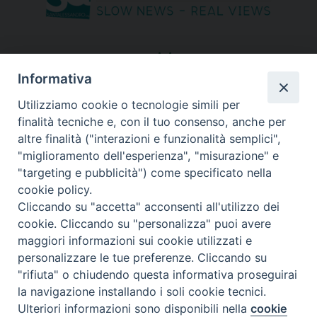
seguici su
Informativa
Utilizziamo cookie o tecnologie simili per
finalità tecniche e, con il tuo consenso, anche per
altre finalità ("interazioni e funzionalità semplici",
"miglioramento dell'esperienza", "misurazione" e
"targeting e pubblicità") come specificato nella
cookie policy.
Cliccando su "accetta" acconsenti all'utilizzo dei
cookie. Cliccando su "personalizza" puoi avere
maggiori informazioni sui cookie utilizzati e
personalizzare le tue preferenze. Cliccando su
"rifiuta" o chiudendo questa informativa proseguirai
Copyright © 2026 Diocesi di Bergamo - C. F. 01072200163 - Tutti i
la navigazione installando i soli cookie tecnici.
diritti riservati. -
Note legali
-
Privacy policy
Ulteriori informazioni sono disponibili nella
cookie
Preferenze Cookie