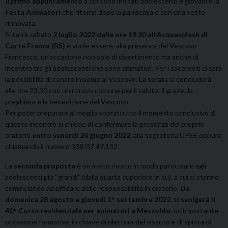
Il
primo appuntamento
a cui sono invitati adolescenti e giovani è la
Festa Animatori
che ritorna dopo la pandemia e con una veste
rinnovata.
Si terrà sabato
2 luglio 2022 dalle ore 19.30 all’A
cquasplash di
Corte Franca (BS)
e
vuole essere, alla presenza del Vescovo
Francesco, un’occasione non solo di divertimento ma
anche di
incontro tra gli adolescenti che sono animatori. Per i sacerdoti ci sarà
la possibilità di cenare insieme al Vescovo. La serata si concluderà
alle ore 23.30 con un ritrovo comune per il saluto, il grazie, la
preghiera e la benedizione del Vescovo.
Per poter preparare al meglio soprattutto il momento conclusivo di
questo incontro si chiede di confermare la presenza del proprio
oratorio
entro venerdì 24 giugno 2022
, alla segreteria UPEE oppure
chiamando il numero 338/37.47.132.
La
seconda proposta
è un invito rivolto in modo particolare agli
adolescenti più “grandi” (dalla quarta superiore in su), a cui si stanno
cominciando ad affidare delle responsabilità in oratorio.
Da
domenica 28 agosto a giovedì 1° settembre 2022, si svolgerà il
40° Corso residenziale per animatori a Mezzoldo
, un’importante
occasione formativa, in chiave di rilettura del vissuto e di spinta di