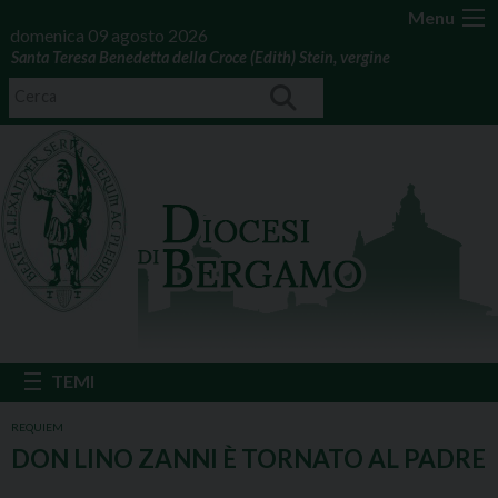
Menu
domenica 09 agosto 2026
Santa Teresa Benedetta della Croce (Edith) Stein, vergine
REQUIEM
DON LINO ZANNI È TORNATO AL PADRE